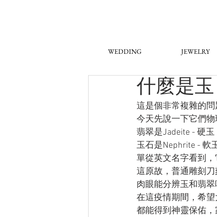
WEDDING
JEWELRY
什麼是玉
這是個非常複雜的問
今天先說一下它們物
翡翠是Jadeite - 硬玉
玉石是Nephrite - 軟
單從英文名字看到，
這原故，普通雕刻刀
肉眼能分辨玉和翡翠
在這疫情期間，希望
都能得到神靈保佑，