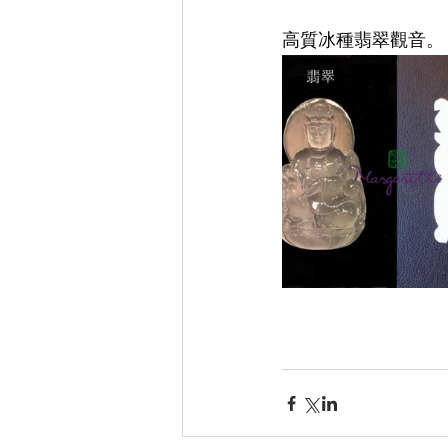
高質冰種翡翠觀音。         