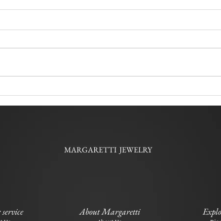
MARGARETTI JEWELRY
service
About Margaretti
Explo