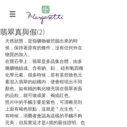
翡翠真與假(2)
天然狀態，是指礦物被挖掘出來的時
侯，保持著原有的條件，沒有任何外在
物質的加入。
在寶石學上，翡翠是多晶集合體，由多
種礦物組成。含有鈉、鋁 、硅和氧四種
化學元素。很多時候，若有某些致色元
素混入翡翠的結構內，便會程現出不同
顏色。如有鐵的氧化物充填在翡翠表面
的品粒，就可做成黃、褐或紅色。
照片中的手觸主要是紫色，可清晰見到
上面有褐色班點，這就是＂次生色＂。 
有時候，消費者會認為這樣的手觸不夠
完美，但其實這才是A貨的最佳證明。也