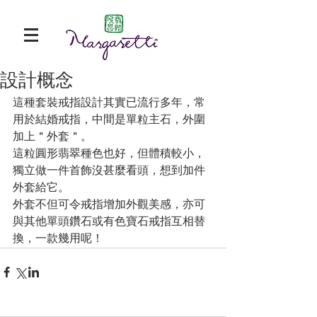
設計概念
這種套裝戒指設計其實已流行多年，常
用於結婚戒指，中間是單粒主石，外圍
加上＂外套＂。
這粒圓形翡翠種色也好，但體積較小，
獨立做一件首飾沒甚麼看頭，想到加件
外套給它。
外套不但可令戒指增加外觀美感，亦可
與其他單頭鑽石或有色寶石戒指互相替
換，一款幾用呢！ 